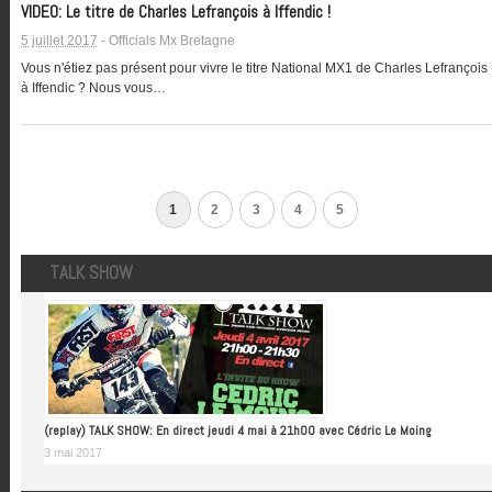
VIDEO: Le titre de Charles Lefrançois à Iffendic !
5 juillet 2017
-
Officials Mx Bretagne
Vous n'étiez pas présent pour vivre le titre National MX1 de Charles Lefrançois
à Iffendic ? Nous vous…
1
2
3
4
5
TALK SHOW
(replay) TALK SHOW: En direct jeudi 4 mai à 21h00 avec Cédric Le Moing
3 mai 2017