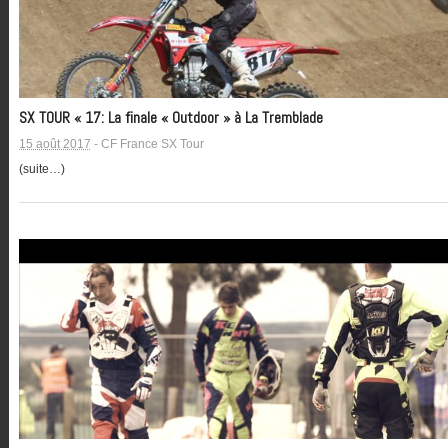
SX TOUR « 17: La finale « Outdoor » à La Tremblade
15 août 2017
-
CF France SX Tour
(suite…)