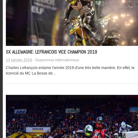
SX ALLEMAGNE: LEFRANCOIS VICE CHAMPION 2019
13 janvier 2019
-
Supercross internationaux
Charles Lefrançois entame l'année 2019 d'une très belle manière. En effet, le
licencié du MC La Bosse de…