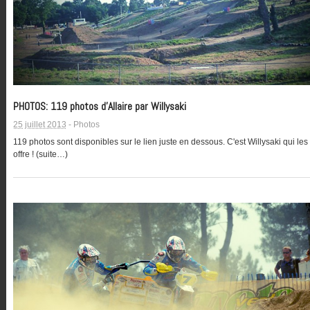
PHOTOS: 119 photos d’Allaire par Willysaki
25 juillet 2013
-
Photos
119 photos sont disponibles sur le lien juste en dessous. C'est Willysaki qui les
offre ! (suite…)