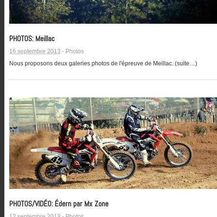
PHOTOS: Meillac
16 septembre 2013
-
Photos
Nous proposons deux galeries photos de l'épreuve de Meillac. (suite…)
PHOTOS/VIDÉO: Édern par Mx Zone
12 septembre 2013
-
Photos