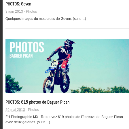
PHOTOS: Goven
3 juin 2013
-
Photos
Quelques images du motocross de Goven. (suite…)
PHOTOS: 615 photos de Baguer-Pican
29 mai 2013
-
Photos
FH Photographie MX Retrouvez 619 photos de l'épreuve de Baguer-Pican
avec deux galeries. (suite…)