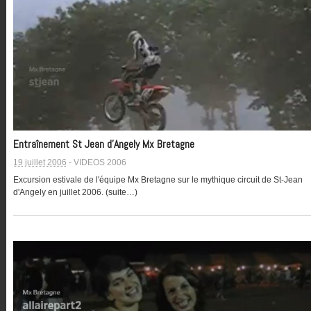
Entraînement St Jean d’Angely Mx Bretagne
19 juillet 2006
-
VIDEOS 2006
Excursion estivale de l'équipe Mx Bretagne sur le mythique circuit de St-Jean
d'Angely en juillet 2006. (suite…)