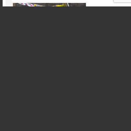
MOTO DU JOUR: 125 RM « Lavareille »
2 août 2018
[MOTO DU JOUR] 125 KTM 2018 « GUEHO »
29 juin 2018
AU HASARD
Articles au hasard