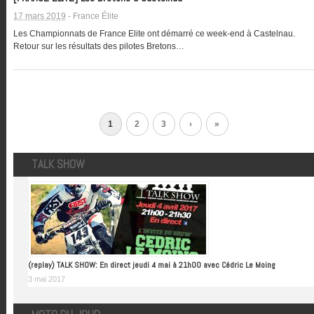
17 mars 2019
-
France Élite
Les Championnats de France Elite ont démarré ce week-end à Castelnau.
Retour sur les résultats des pilotes Bretons…
1
2
3
›
»
TALK SHOW
(replay) TALK SHOW: En direct jeudi 4 mai à 21h00 avec Cédric Le Moing
3 mai 2017