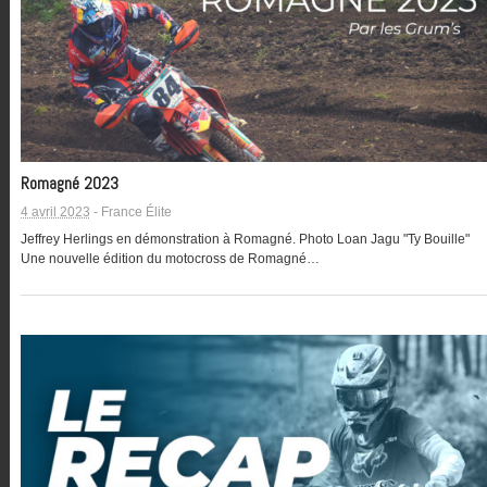
Romagné 2023
4 avril 2023
-
France Élite
Jeffrey Herlings en démonstration à Romagné. Photo Loan Jagu "Ty Bouille"
Une nouvelle édition du motocross de Romagné…