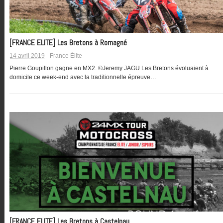
[FRANCE ELITE] Les Bretons à Romagné
14 avril 2019
-
France Élite
Pierre Goupillon gagne en MX2. ©Jeremy JAGU Les Bretons évoluaient à
domicile ce week-end avec la traditionnelle épreuve…
[FRANCE ELITE] Les Bretons à Castelnau