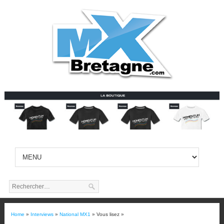
Home
»
Interviews
»
National MX1
» Vous lisez »