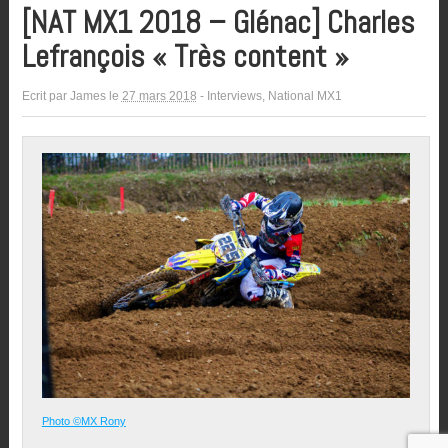
[NAT MX1 2018 – Glénac] Charles
Lefrançois « Très content »
Ecrit par
James
le
27 mars 2018
-
Interviews
,
National MX1
Photo ©MX Rony