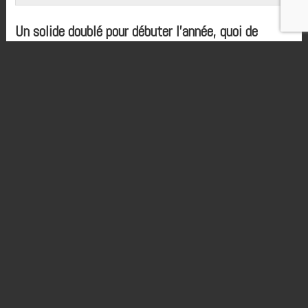
Un solide doublé pour débuter l’année, quoi de
mieux pour Charles Lefrançois ? L’ouverture du
Championnat de France National s’est
parfaitement déroulée pour le champion en titre
(
rappelez-vous du sacre à Iffendic ici
). Il nous
débriefe sa journée dans ce communiqué.
Bonjour à tous,
Très content d’avoir repris le
motocross de cette manière. En
effet, après un petit mois de pause,
après une très longue série de