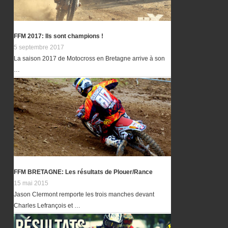
FFM 2017: Ils sont champions !
5 septembre 2017
La saison 2017 de Motocross en Bretagne arrive à son
…
FFM BRETAGNE: Les résultats de Plouer/Rance
15 mai 2015
Jason Clermont remporte les trois manches devant
Charles Lefrançois et …