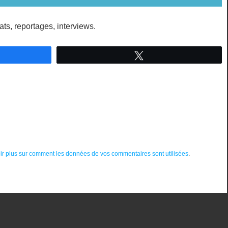
ats, reportages, interviews.
ez
Tweetez
ir plus sur comment les données de vos commentaires sont utilisées
.