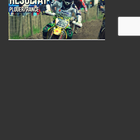
RÉSULTATS: Plouer/Rance
10 mai 2013
Retrouvez les résultats de Bretagne avec notre
partenaire BTCS
MX1-MX2 Bretagne: Les stats
13 juillet 2012