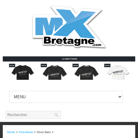
Home
»
Interviews
» Vous lisez »