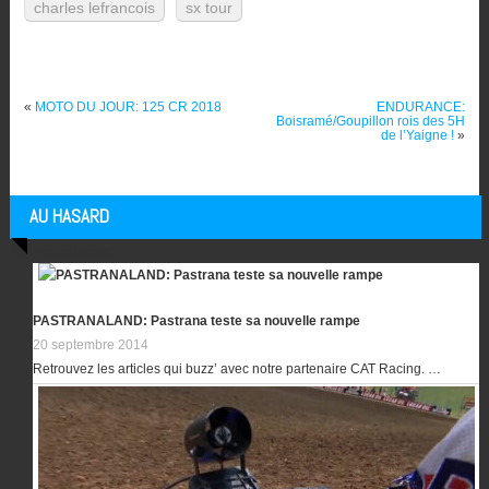
charles lefrancois
sx tour
«
MOTO DU JOUR: 125 CR 2018
ENDURANCE:
Boisramé/Goupillon rois des 5H
de l’Yaigne !
»
AU HASARD
Articles au hasard
PASTRANALAND: Pastrana teste sa nouvelle rampe
20 septembre 2014
Retrouvez les articles qui buzz’ avec notre partenaire CAT Racing. …