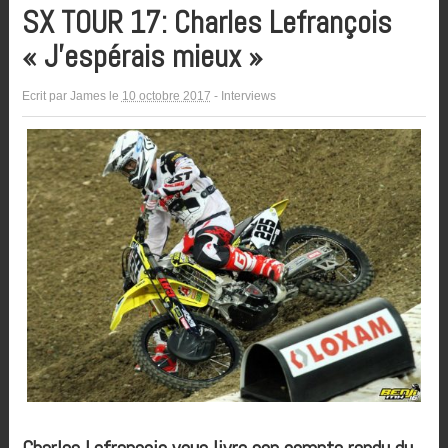
SX TOUR 17: Charles Lefrançois
« J’espérais mieux »
Ecrit par
James
le
10 octobre 2017
-
Interviews