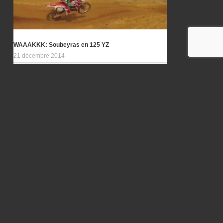
WAAAKKK: Soubeyras en 125 YZ
21 décembre 2014
ALLAIRE 2013: Les résultats
21 juillet 2013
En attendant un report plus détaillé, voici le top 5 …
MOTO DU JOUR: Honda 500 CR 2015
2 septembre 2014