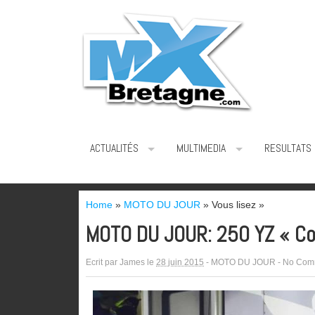
ACTUALITÉS
MULTIMEDIA
RESULTATS
Home
»
MOTO DU JOUR
» Vous lisez »
MOTO DU JOUR: 250 YZ « Co
Ecrit par
James
le
28 juin 2015
-
MOTO DU JOUR
-
No Com