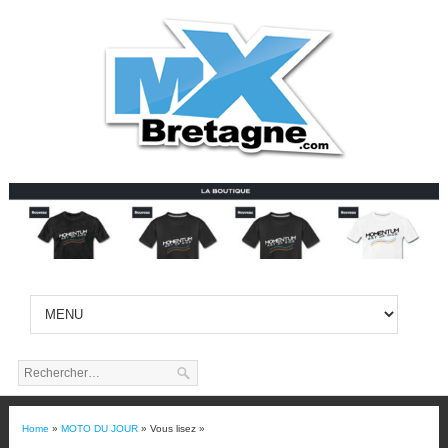
Home
»
MOTO DU JOUR
» Vous lisez »