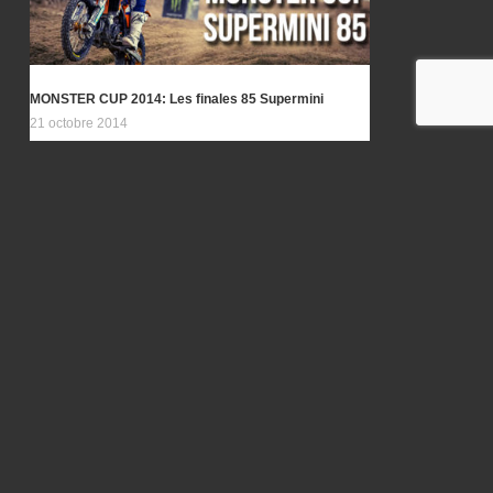
MONSTER CUP 2014: Les finales 85 Supermini
21 octobre 2014
Image Vurbmoto.com
(replay) TALK SHOW: Émission spéciale
« Enduropale »
1 février 2017