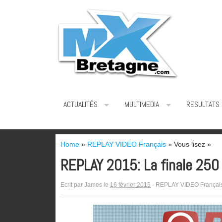
ACTUALITÉS
MULTIMEDIA
RESULTATS
Home
»
REPLAY VIDEO Français
» Vous lisez »
REPLAY 2015: La finale 250
Ecrit par
James
le
16 février 2015
-
REPLAY VIDEO Françai