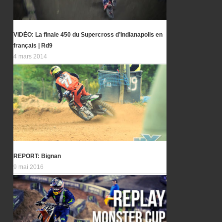
VIDÉO: La finale 450 du Supercross d’Indianapolis en
français | Rd9
4 mars 2014
REPORT: Bignan
9 mai 2016