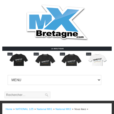
Home
»
NATIONAL 125
»
National MX1
»
National MX2
» Vous lisez »