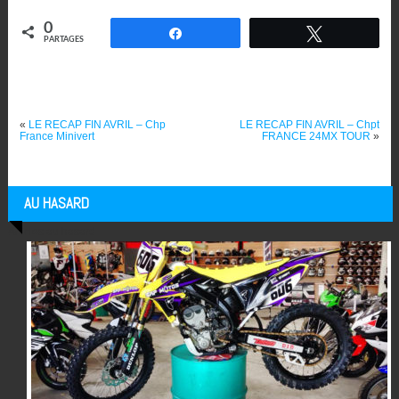
0
Partagez
Tweetez
PARTAGES
«
LE RECAP FIN AVRIL – Chp
LE RECAP FIN AVRIL – Chpt
France Minivert
FRANCE 24MX TOUR
»
AU HASARD
Articles au hasard