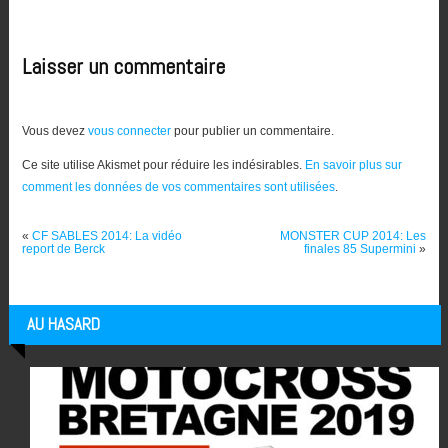
Laisser un commentaire
Vous devez
vous connecter
pour publier un commentaire.
Ce site utilise Akismet pour réduire les indésirables.
En savoir plus sur
comment les données de vos commentaires sont utilisées
.
«
CF SABLES 2014: La vidéo
MONSTER CUP 2014: Les
report de Berck
finales 85 Supermini
»
AU HASARD
Articles au hasard