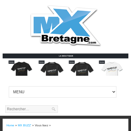
Home
»
MX BUZZ'
» Vous lisez »