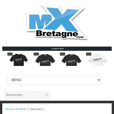
Home
»
MX BUZZ'
» Vous lisez »