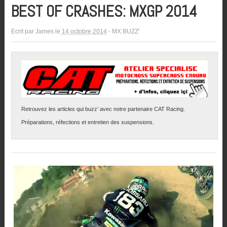
BEST OF CRASHES: MXGP 2014
Ecrit par
James
le
14 octobre 2014
-
MX BUZZ'
Retrouvez les articles qui buzz’ avec notre partenaire CAT Racing.
Préparations, réfections et entretien des suspensions.