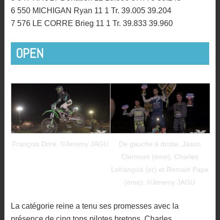
6 550 MICHIGAN Ryan 11 1 Tr. 39.005 39.204
7 576 LE CORRE Brieg 11 1 Tr. 39.833 39.960
OPEN
François Doré. ©Jeremy JAGU
De gauche à droite, Jason
Clermont (ème), Charles
Lefrançois (er) et Romain Pape
(ème). ©Jeremy JAGU
La catégorie reine a tenu ses promesses avec la
présence de cinq tops pilotes bretons. Charles