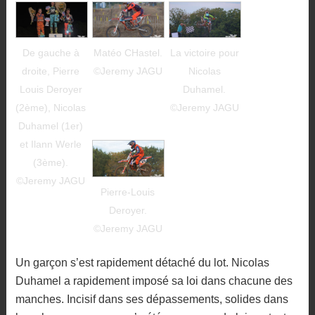
De gauche à
Matéo CHastel.
La victoire pour
droite, Pierre
©Jeremy JAGU
Nicolas
Louis Deroyer
Duhamel.
(2ème), Nicolas
©Jeremy JAGU
Duhamel (1er)
et Ilann Werle
(3ème).
©Jeremy JAGU
Pierre-Louis
Deroyer.
©Jeremy JAGU
Un garçon s’est rapidement détaché du lot. Nicolas
Duhamel a rapidement imposé sa loi dans chacune des
manches. Incisif dans ses dépassements, solides dans