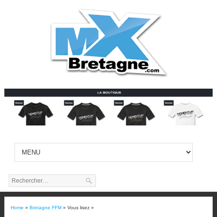
Home
»
Bretagne FFM
» Vous lisez »