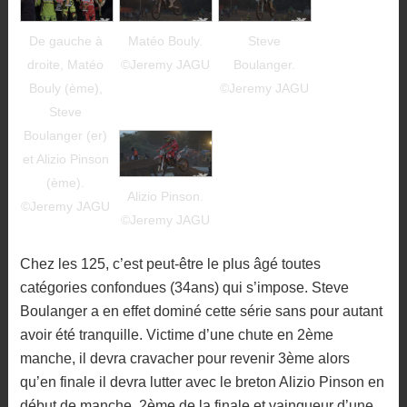
De gauche à
Matéo Bouly.
Steve
droite, Matéo
©Jeremy JAGU
Boulanger.
Bouly (ème),
©Jeremy JAGU
Steve
Boulanger (er)
et Alizio Pinson
(ème).
Alizio Pinson.
©Jeremy JAGU
©Jeremy JAGU
Chez les 125, c’est peut-être le plus âgé toutes
catégories confondues (34ans) qui s’impose. Steve
Boulanger a en effet dominé cette série sans pour autant
avoir été tranquille. Victime d’une chute en 2ème
manche, il devra cravacher pour revenir 3ème alors
qu’en finale il devra lutter avec le breton Alizio Pinson en
début de manche. 2ème de la finale et vainqueur d’une