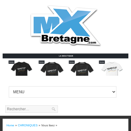
Home
»
CHRONIQUES
» Vous lisez »