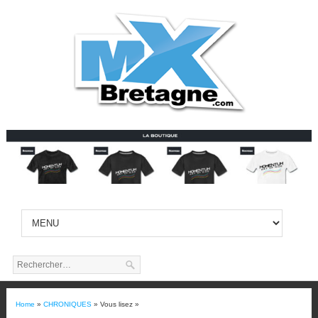
Home
»
CHRONIQUES
» Vous lisez »