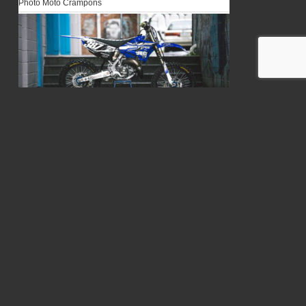
Photo Moto Crampons
MOTO DU JOUR: 125 YZ
2 décembre 2015
Plutôt très sympa cette 125 YZ !