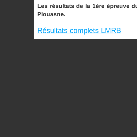
Les résultats de la 1ère épreuve
Plouasne.
Résultats complets LMRB
MX2 MANCHE 1
1 362 ROPTIN THEO MOTO CLUB DINANNAIS
2 410 LEFRANCOIS ALEXANDRE MOTO CLU
3 2 CANEVET JOCELYN MOTO CLUB MENEZ
4 4 MORDRET REMY A.M. BIGNANAISE 11 0
5 494 PAPE ROMAIN MOTO CLUB TRIAGOZ 
6 516 DORE FRANCOIS MOTO CLUB GOUDE
7 44 LE VIELLEZ LEE MOTO CLUB DINANNA
8 404 MAHE ALEXIS MOTO CLUB DE SAINT