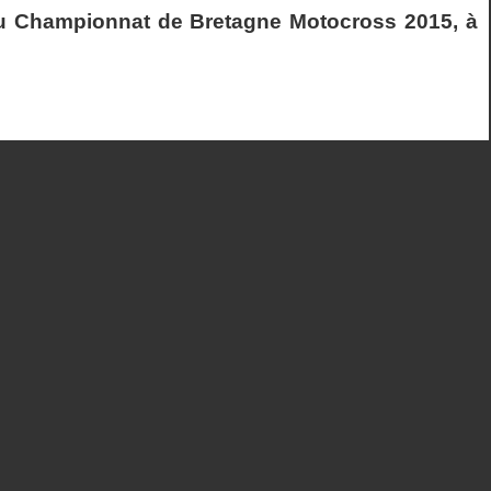
 du Championnat de Bretagne Motocross 2015, à
 11 00:23:52.269 KTM
B PLOUER SUR … 11 00:23:59.632 SUZUKI
 DU 11 00:24:03.132 KAWA
0:24:15.723 KTM
11 00:24:18.518 YAMAHA
LIN ME… 11 00:24:51.717 KAWA
IS 11 00:25:14.260 SUZUKI
 MA… 11 00:25:25.086 YAMAHA