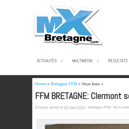
ACTUALITÉS
MULTIMEDIA
RESULTATS
Home
»
Bretagne FFM
» Vous lisez »
FFM BRETAGNE: Clermont se 
Ecrit par
James
le
30 mars 2015
-
Bretagne FFM
-
No Comm