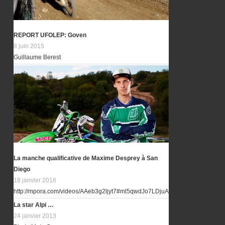
REPORT UFOLEP: Goven
8 juin 2015
Guillaume Berest
La manche qualificative de Maxime Desprey à San
Diego
18 janvier 2016
http://mpora.com/videos/AAeb3g2ljyt7#ml5qwdJo7LDjuAep.97
La star Alpi …
24 janvier 2013