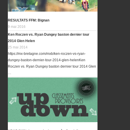
RESULTATS FFM: Bignan
9 mai 2016
Ken Roczen vs. Ryan Dungey baston dernier tour
2014 Glen Helen
25 mai 2014
https://mx-bretagne.com/mxb/ken-roczen-vs-ryan-
dungey-baston-dernier-tour-2014-glen-helenKen
Roczen vs. Ryan Dungey baston dernier tour 2014 Glen
…