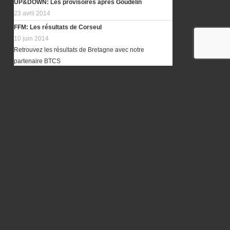
UP&DOWN: Les provisoires après Goudelin
23 avril 2014
FFM: Les résultats de Corseul
10 juin 2014
Retrouvez les résultats de Bretagne avec notre
partenaire BTCS
MX ALLAIRE ’17: Les résultats
18 juillet 2017