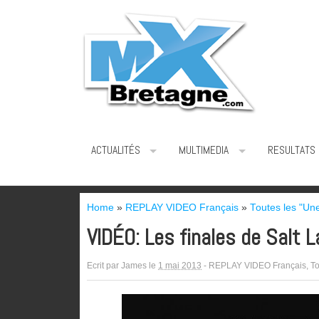
ACTUALITÉS
MULTIMEDIA
RESULTATS
Home
»
REPLAY VIDEO Français
»
Toutes les "Un
VIDÉO: Les finales de Salt L
Ecrit par
James
le
1 mai 2013
-
REPLAY VIDEO Français
,
To