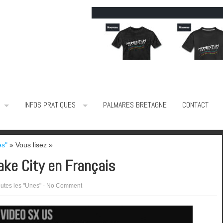
INFOS PRATIQUES
PALMARES BRETAGNE
CONTACT
es"
» Vous lisez »
ake City en Français
utes les "Unes"
-
No Comment