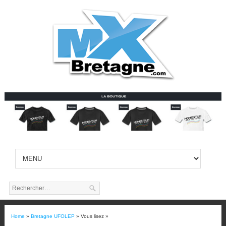
Home
»
Bretagne UFOLEP
» Vous lisez »