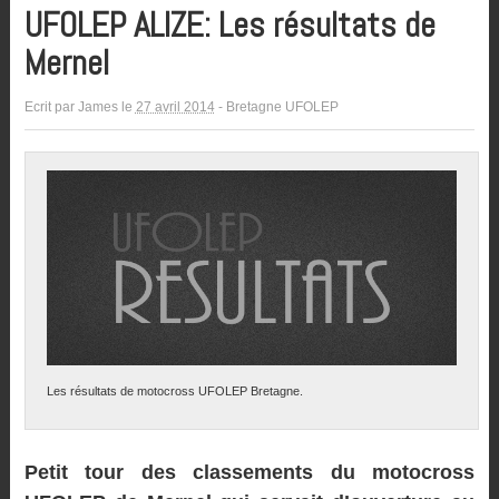
UFOLEP ALIZE: Les résultats de
Mernel
Ecrit par
James
le
27 avril 2014
-
Bretagne UFOLEP
Les résultats de motocross UFOLEP Bretagne.
Petit tour des classements du motocross