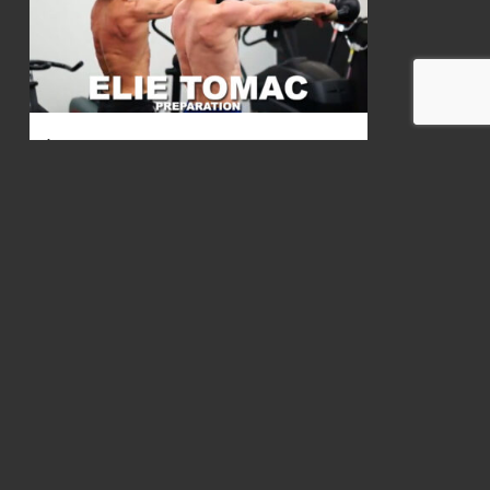
Préparation physique Eli TOMAC
11 janvier 2013
HI-TECH: La peinture du futur ?
29 mai 2014
RESULTATS FFM: Finale 2014 Ossé