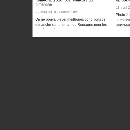
ROMAGNÉ 2018: Les résultats du
CE JOUR
dimanche
11 avril 
22 avril 2018
-
France Élite
Photo Je
On ne pouvait rêver meilleures conditions ce
jours co
dimanche sur le terrain de Romagné pour les
Boisram
deuxièmes épreuves des…
24MX TOUR: BOISRAME L’A FAIT !
MXDN 20
Romagné
10 avril 2016
-
France Élite
22 sept
Difficile de croire que c'était le printemps à
Romain F
Romagné pour la troisième épreuve du 24MX
ce jeudi
Tour. En Bretagne,…
Américai