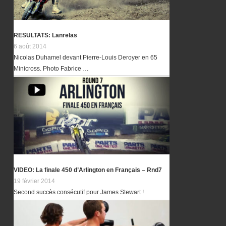
RESULTATS: Lanrelas
6 août 2014
Nicolas Duhamel devant Pierre-Louis Deroyer en 65
Minicross. Photo Fabrice …
VIDEO: La finale 450 d’Arlington en Français – Rnd7
19 février 2014
Second succès consécutif pour James Stewart !