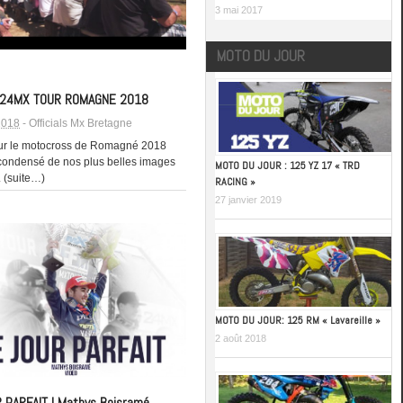
3 mai 2017
MOTO DU JOUR
] 24MX TOUR ROMAGNE 2018
 2018
-
Officials Mx Bretagne
ur le motocross de Romagné 2018
condensé de nos plus belles images
MOTO DU JOUR : 125 YZ 17 « TRD
. (suite…)
RACING »
27 janvier 2019
MOTO DU JOUR: 125 RM « Lavareille »
2 août 2018