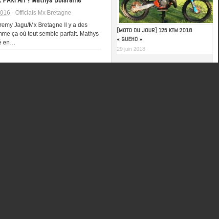
 PARFAIT ! Mathys Boisramé
2016
-
Officials Mx Bretagne
remy Jagu/Mx Bretagne Il y a des
[MOTO DU JOUR] 125 KTM 2018
mme ça où tout semble parfait. Mathys
« GUEHO »
é en…
29 juin 2018
15: L’équipe de france se teste à
 (horaires et infos)
embre 2015
-
Actualités
ebvre. Belle journée qui s'annonce
 24 septembre. Après l'équipe
ne annoncée à Iffendic, l'équipe de…