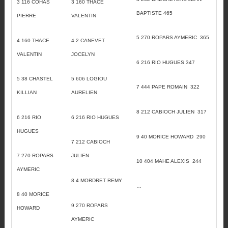
3 116 COHAS
3 160 THACE
BAPTISTE 465
PIERRE
VALENTIN
5 270 ROPARS AYMERIC 365
4 160 THACE
4 2 CANEVET
VALENTIN
JOCELYN
6 216 RIO HUGUES 347
5 38 CHASTEL
5 606 LOGIOU
7 444 PAPE ROMAIN 322
KILLIAN
AURELIEN
8 212 CABIOCH JULIEN 317
6 216 RIO
6 216 RIO HUGUES
HUGUES
9 40 MORICE HOWARD 290
7 212 CABIOCH
7 270 ROPARS
JULIEN
10 404 MAHE ALEXIS 244
AYMERIC
8 4 MORDRET REMY
…
8 40 MORICE
9 270 ROPARS
HOWARD
AYMERIC