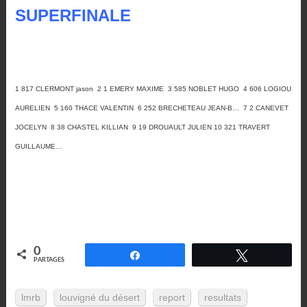
SUPERFINALE
1 817 CLERMONT jason 2 1 EMERY MAXIME 3 585 NOBLET HUGO 4 606 LOGIOU
AURELIEN 5 160 THACE VALENTIN 6 252 BRECHETEAU JEAN-B… 7 2 CANEVET
JOCELYN 8 38 CHASTEL KILLIAN 9 19 DROUAULT JULIEN 10 321 TRAVERT
GUILLAUME…
0
Partagez
Tweetez
PARTAGES
lmrb
louvigné du désert
report
resultats