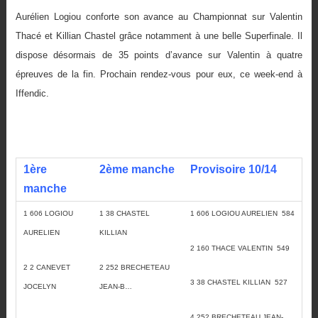
Aurélien Logiou conforte son avance au Championnat sur Valentin
Thacé et Killian Chastel grâce notamment à une belle Superfinale. Il
dispose désormais de 35 points d’avance sur Valentin à quatre
épreuves de la fin. Prochain rendez-vous pour eux, ce week-end à
Iffendic.
1ère
2ème manche
Provisoire 10/14
manche
1 606 LOGIOU
1 38 CHASTEL
1 606 LOGIOU AURELIEN 584
AURELIEN
KILLIAN
2 160 THACE VALENTIN 549
2 2 CANEVET
2 252 BRECHETEAU
3 38 CHASTEL KILLIAN 527
JOCELYN
JEAN-B…
4 252 BRECHETEAU JEAN-