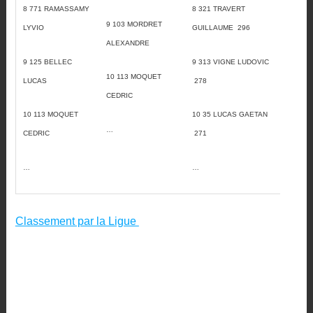
8 771 RAMASSAMY
8 321 TRAVERT
9 103 MORDRET
LYVIO
GUILLAUME 296
ALEXANDRE
9 125 BELLEC
9 313 VIGNE LUDOVIC
10 113 MOQUET
LUCAS
278
CEDRIC
10 113 MOQUET
10 35 LUCAS GAETAN
…
CEDRIC
271
…
…
Classement par la Ligue