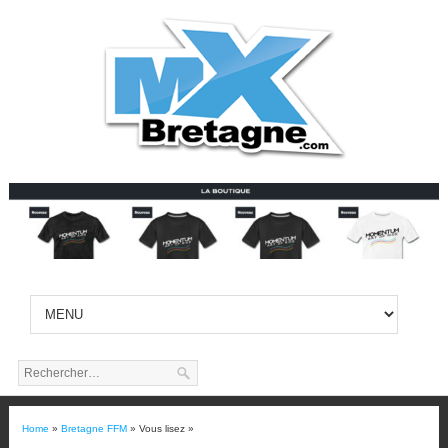
Home
»
Bretagne FFM
» Vous lisez »