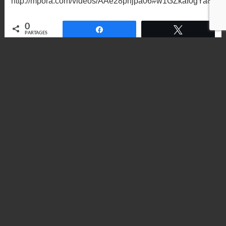
http://mpora.com/videos/AAe28phjpa06#w1GZkaI0gYa8XP
0
Partagez
Tweetez
PARTAGES
ama
finale
français
supercross
video
Laisser un commentaire
Vous devez
vous connecter
pour publier un commentaire.
Ce site utilise Akismet pour réduire les indésirables.
En savoir plus sur
comment les données de vos commentaires sont utilisées
.
«
REPLAY 2015 SX US: Finale
VIDEO: Le clip de Romagné
450 St-Louis Rd13
2015
»