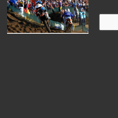
GP 2013: MX1/MX2 mélangés …
19 novembre 2012
C'est une info sérieuse parue sur Ontrackoffroad.com.
Youthtream, promoteur du …
PROVISOIRES 2016: Après Plouasne
26 mars 2016