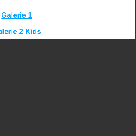
Galerie 1
lerie 2 Kids
ez
Tweetez
s
ir plus sur comment les données de vos commentaires sont utilisées
.