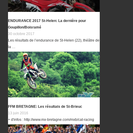
ENDURANCE 2017 St-Helen: La dernière pour
Goupillon/Boisramé
30 octobre 2017
Les résultats de l’endurance de St-Helen (22), théâtre de
la …
FFM BRETAGNE: Les résultats de St-Brieuc
13 juin 2016
+ d'infos : http://www.mx-bretagne.com/mxb/cat-racing