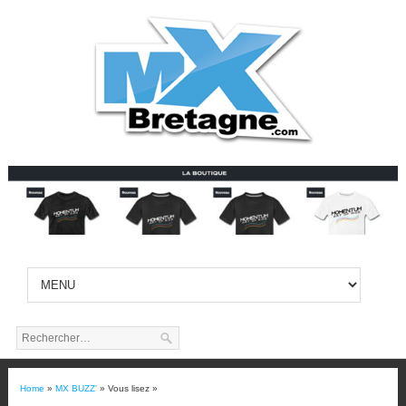
Home
»
MX BUZZ'
» Vous lisez »