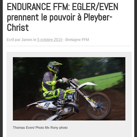
ENDURANCE FFM: EGLER/EVEN
prennent le pouvoir à Pleyber-
Christ
Ecrit par
James
le
5 octobre 2015
-
Bretagne FFM
Thomas Even/ Photo Mx Rony photo