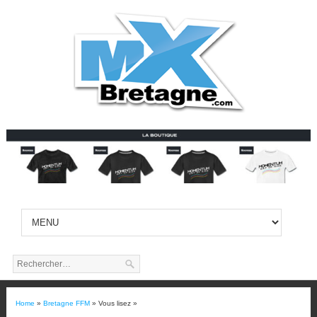
Home
»
Bretagne FFM
» Vous lisez »