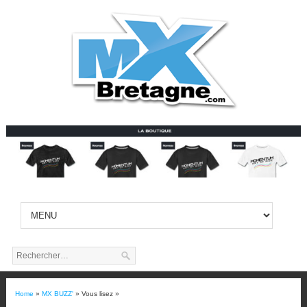
Home
»
MX BUZZ'
» Vous lisez »