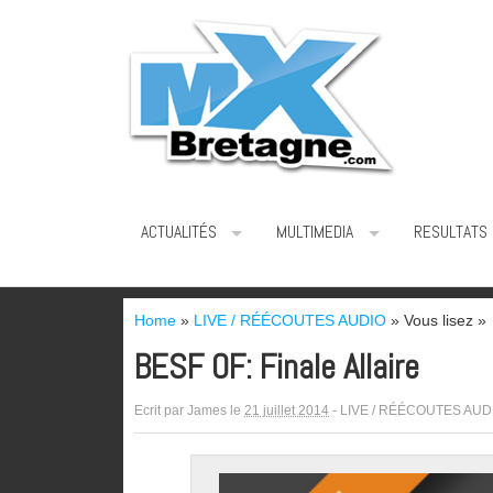
ACTUALITÉS
MULTIMEDIA
RESULTATS
Home
»
LIVE / RÉÉCOUTES AUDIO
» Vous lisez »
BESF OF: Finale Allaire
Ecrit par
James
le
21 juillet 2014
-
LIVE / RÉÉCOUTES AUD