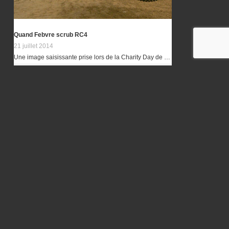
Quand Febvre scrub RC4
21 juillet 2014
Une image saisissante prise lors de la Charity Day de …
STF 2015: LES FAITS MARQUANTS
26 août 2015