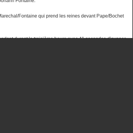
/Johann Fontaine.
 Marechal/Fontaine qui prend les reines devant Pape/Bochet
ndant durant la troisième heure avec 41 secondes d’avance
uy Egler/Xavier Flick qui font leurs apparition sur le podium
 le rythme et conservent le leadership devant
Fontaine qui s’impose avec 1 minute 02 d’avance sur Pierre-
 sur l’équipe enduro Guillaume Rivoal/ Tony Hervé qui
eaders, Romain Pape et Tom Bochet terminent 100ème sur