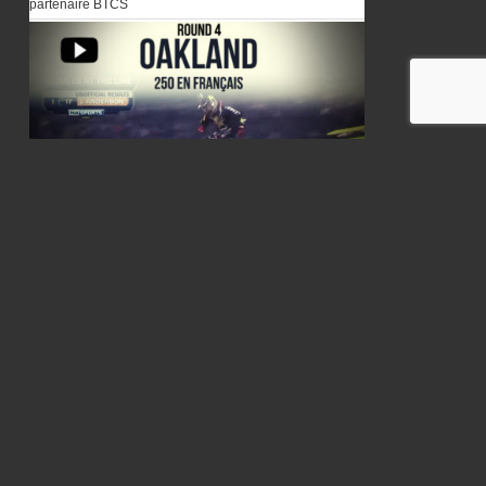
partenaire BTCS
VIDÉO: La finale 250 du Supercross d’Oakland en
Français
1 février 2014