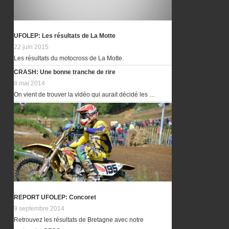
UFOLEP: Les résultats de La Motte
22 juin 2015
Les résultats du motocross de La Motte.
CRASH: Une bonne tranche de rire
8 mai 2014
On vient de trouver la vidéo qui aurait décidé les …
REPORT UFOLEP: Concoret
9 septembre 2014
Retrouvez les résultats de Bretagne avec notre