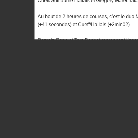
Cueff/Guillaume Hallais et Gregory Marechal
Au bout de 2 heures de courses, c’est le duo
(+41 secondes) et Cueff/Hallais (+2min02)
Romain Pape et Tom Bochet reprennent l’asce
sur Marechal/Fontaine et 1 minutes 02 sur Tang
provisoire.
A 1 heure de la fin, Pape/Bochet maintiennent
Maréchal/Fontaine et Egler/Flick.
A l’arrivée, c’est finalement le duo Maréchal/
Olivier Cueff et Johann Fontaine et 9 minutes
éjectent Egler/Flick du podium. Longtemps l
abandon.