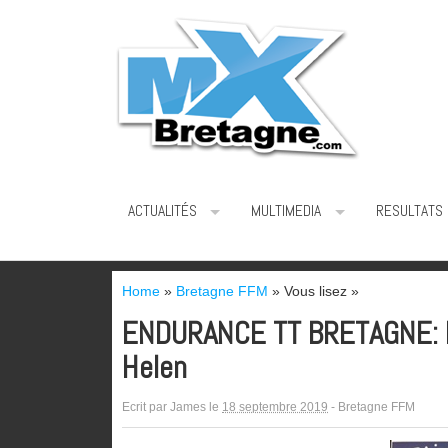
ACTUALITÉS
MULTIMEDIA
RESULTATS
Home
»
Bretagne FFM
» Vous lisez »
ENDURANCE TT BRETAGNE: Ma
Helen
Ecrit par
James
le
18 septembre 2019
-
Bretagne FFM