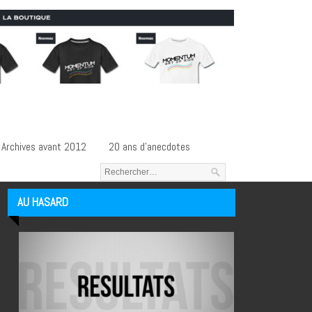
Archives avant 2012
20 ans d’anecdotes
AU HASARD
Articles au hasard