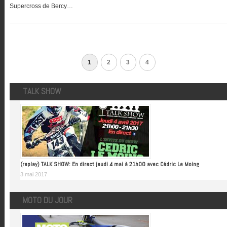
Supercross de Bercy…
1
2
3
4
TALK SHOW
(replay) TALK SHOW: En direct jeudi 4 mai à 21h00 avec Cédric Le Moing
3 mai 2017
MOTO DU JOUR