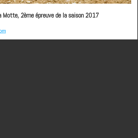
a Motte, 2ème épreuve de la saison 2017
com
0 67
 46
 0 37