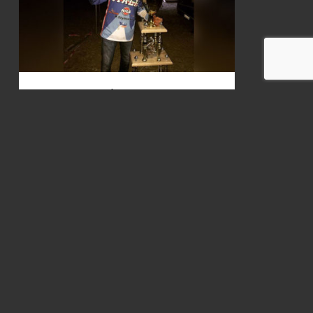
MX ALLAIRE ’17: Les résultats
18 juillet 2017
ANALYSE: Martigné-Ferchaud
27 mai 2013
Retrouvez les résultats de Bretagne avec notre
partenaire BTCS