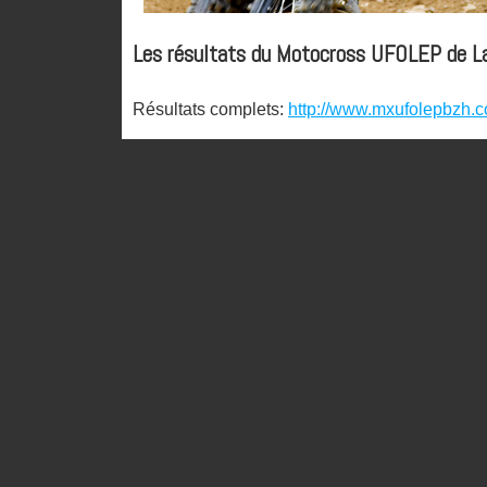
Les résultats du Motocross UFOLEP de L
Résultats complets:
http://www.mxufolepbzh.
85cc
1 94 DESBOIS ANDY ALLAIRE 1 1 0 80
2 66 GUENEGO GLENN ALLAIRE 3 2 0 67
3 2 GAUTIER MAXENCE P-FOUGERES 2 3 
4 11 DANIEL MATHIS ST JACUT 4 5 0 55
5 10 RAYES WYLLO P-FOUGERES 6 4 0 52
6 173 LEBRETON KILIAN CONCORET 5 7 0
7 111 GOBIN KENJY MERNEL 9 6 0 41
8 90 MESNIL LOUIS CONCORET 8 9 0 37
9 35 CHEVANCE THOMAS CONCORET 7 10