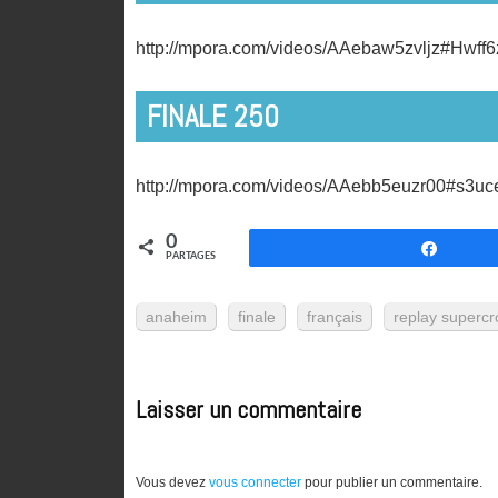
http://mpora.com/videos/AAebaw5zvljz#Hwff
FINALE 250
http://mpora.com/videos/AAebb5euzr00#s3uc
0
Partag
PARTAGES
anaheim
finale
français
replay supercr
Laisser un commentaire
Vous devez
vous connecter
pour publier un commentaire.