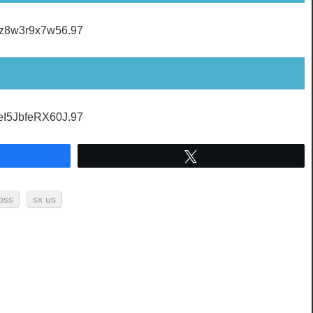
6z8w3r9x7w56.97
eI5JbfeRX60J.97
ez
Tweetez
oss
sx us