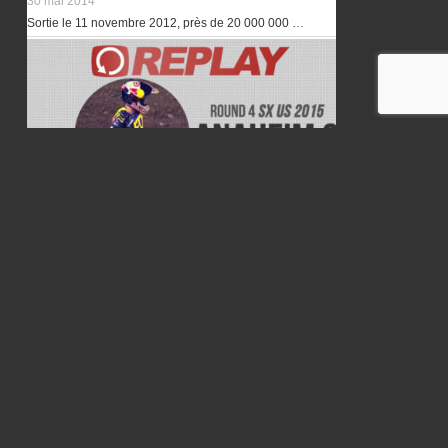
30 mai 2014
Sortie le 11 novembre 2012, près de 20 000 000 …
REPLAY: Anaheim 3 Finale 450 en Français
1 février 2015
VIDEO: SPRINT FINAL SX PARIS 2017