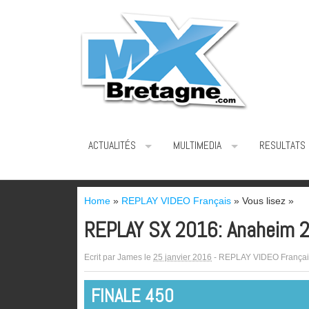
ACTUALITÉS
MULTIMEDIA
RESULTATS
Home
»
REPLAY VIDEO Français
» Vous lisez »
REPLAY SX 2016: Anaheim 2
Ecrit par
James
le
25 janvier 2016
-
REPLAY VIDEO Françai
FINALE 450